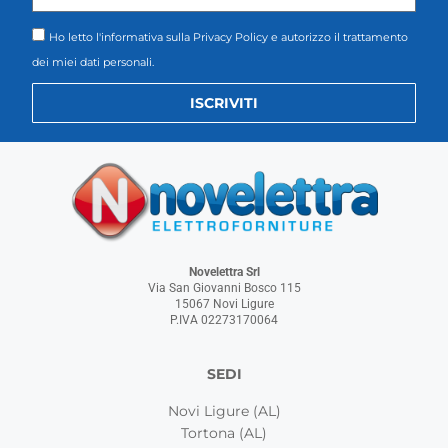
Ho letto l'informativa sulla
Privacy Policy
e autorizzo il trattamento
dei miei dati personali.
ISCRIVITI
Novelettra Srl
Via San Giovanni Bosco 115
15067 Novi Ligure
P.IVA 02273170064
SEDI
Novi Ligure (AL)
Tortona (AL)