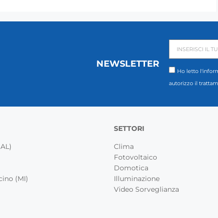
NEWSLETTER
Ho letto l'infor
autorizzo il tratta
SETTORI
(AL)
Clima
Fotovoltaico
Domotica
cino (MI)
Illuminazione
Video Sorveglianza