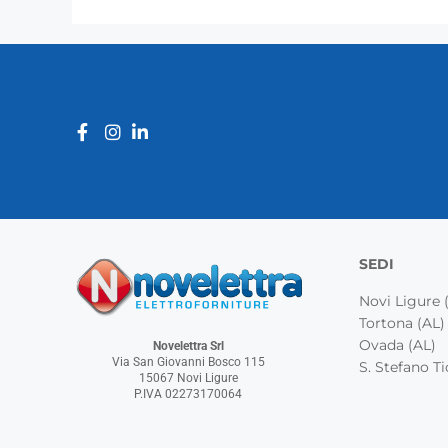
SEDI
Novi Ligure 
Tortona (AL)
Ovada (AL)
Novelettra Srl
Via San Giovanni Bosco 115
S. Stefano Ti
15067 Novi Ligure
P.IVA 02273170064