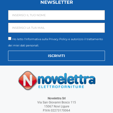
NEWSLETTER
Ho letto l'informativa sulla
Privacy Policy
e autorizzo il trattamento
dei miei dati personali.
ISCRIVITI
Novelettra Srl
Via San Giovanni Bosco 115
15067 Novi Ligure
P.IVA 02273170064