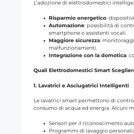
L’adozione di elettrodomestici intellige
Risparmio energetico
: dispositi
Automazione
: possibilità di con
smartphone o assistenti vocali.
Maggiore sicurezza
: monitoraggi
malfunzionamenti.
Integrazione con la domotica
: c
Quali Elettrodomestici Smart Sceglier
1. Lavatrici e Asciugatrici Intelligenti
Le lavatrici smart permettono di control
consumo di acqua ed energia. Alcuni mo
Sensori per il riconoscimento au
Programmi di lavaggio personaliz