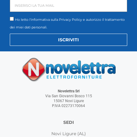
Ho letto l'informativa sulla
Privacy Policy
e autorizzo il trattamento
dei miei dati personali.
ISCRIVITI
Novelettra Srl
Via San Giovanni Bosco 115
15067 Novi Ligure
P.IVA 02273170064
SEDI
Novi Ligure (AL)